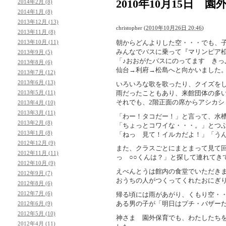
2010年10月15日 園
2014年2月 (8)
2014年1月 (8)
2013年12月 (13)
christopher
(
2010年10月26日 20:46
)
2013年11月 (8)
2013年10月 (11)
朝からどんよりした空・・・でも、
みんなでバスに乗って『マリンピア
2013年9月 (5)
「♪おおがたバスにのってます き
2013年8月 (6)
仙台→利府→松島へと向かいました
2013年7月 (12)
2013年6月 (13)
いろいろな歌を歌ったり、クイズを
2013年5月 (11)
雨だったこともあり、来館団体の多
それでも、2階正面の席からアシカ
2013年4月 (10)
2013年3月 (11)
「わー！タコだー！」と言って、水
2013年2月 (8)
「ちょっとコワイな・・・。」とつ
2013年1月 (8)
「ねっ 見て！イルカだよ！」「う
2012年12月 (9)
また、クラスごとにまとまって見て
2012年11月 (11)
っ ○○くんは？」と探して連れてき
2012年10月 (9)
えべんとうは館内の食堂でいただき
2012年9月 (7)
おうちの人がつくってくれたおにぎ
2012年8月 (6)
2012年7月 (6)
帰る頃には雨があがり、くもり空・
ある男の子が「明日はプチ・バザー
2012年6月 (9)
2012年5月 (10)
神さま 園外保育でも、わたしたち
2012年4月 (11)