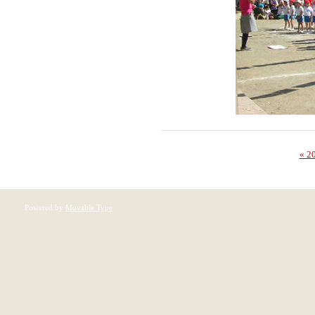
« 
Powered by
Movable Type